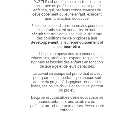
PUZZLE est une équipe pluridisciplinaire
constituée de professionnels de la petite
enfance, qui, par leurs connaissances du
développement du jeune enfant, exercent
ainsi une action éducative.
Elle crée les conditions optimales pour que
les enfants soient accueillis en toute
sécurité
et trouvent au sein de la structure
des conditions de vie propices à leur
développement
, à leur
épanouissement
et
à leur
bien-être
.
L’équipe propose des expériences
éducatives, aménage l’espace, respecte les
rythmes et besoins des enfants en fonction
de leur âge et de leurs capacités.
Le travail en équipe est primordial et c’est
pourquoi il est important que chacun soit
acteur du projet pédagogique, donne ses
idées, ses points de vue et soit ainsi porteur
du projet...
L’équipe est constituée d’une éducatrice de
jeunes enfants, d’une auxiliaire de
puériculture, et de 2 animateurs
-trices
petite
enfance.