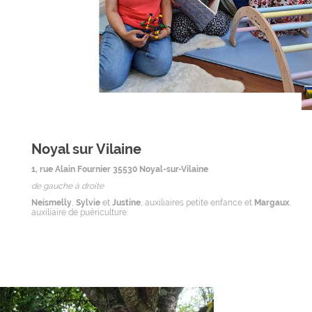
Noyal sur Vilaine
1, rue Alain Fournier 35530 Noyal-sur-Vilaine
de gauche à droite
Neismelly
,
Sylvie
et
Justine
, auxiliaires petite enfance et
Margaux
,
auxiliaire de puériculture.