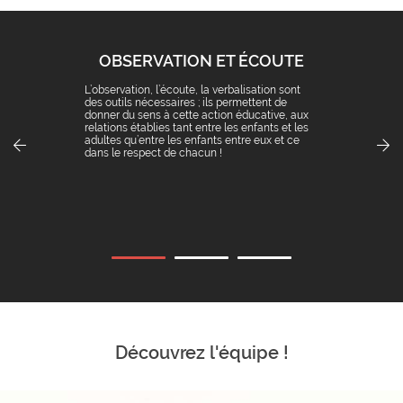
OBSERVATION ET ÉCOUTE
L’observation, l’écoute, la verbalisation sont
des outils nécessaires ; ils permettent de
donner du sens à cette action éducative, aux
relations établies tant entre les enfants et les
adultes qu’entre les enfants entre eux et ce
dans le respect de chacun !
Découvrez l'équipe !