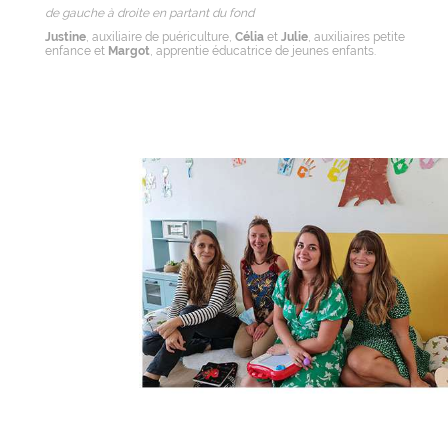
de gauche à droite en partant du fond
Justine
, auxiliaire de puériculture,
Célia
et
Julie
, auxiliaires petite
enfance et
Margot
, apprentie éducatrice de jeunes enfants.