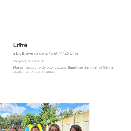
Liffré
2 bis B, avenue de la Forêt 35340 Liffré
de gauche à droite
Manon
, auxiliaire de puériculture,
Sandrine
,
Jennifer
et
Céline
,
auxiliaires petite enfance