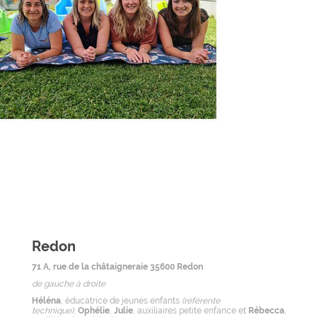
Redon
71 A, rue de la châtaigneraie 35600 Redon
de gauche à droite
Héléna
, éducatrice de jeunes enfants
(référente
technique)
,
Ophélie
,
Julie
, auxiliaires petite enfance et
Rébecca
,