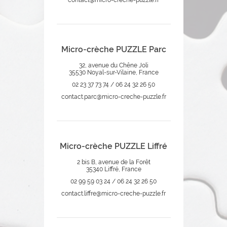
contact@micro-creche-puzzle.fr
Micro-crèche PUZZLE Parc
32, avenue du Chêne Joli
35530 Noyal-sur-Vilaine, France
02 23 37 73 74 / 06 24 32 26 50
contact.parc@micro-creche-puzzle.fr
Micro-crèche PUZZLE Liffré
2 bis B, avenue de la Forêt
35340 Liffré, France
02 99 59 03 24 / 06 24 32 26 50
contact.liffre@micro-creche-puzzle.fr