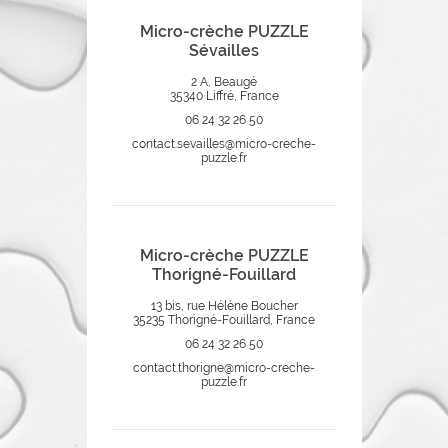
Micro-crèche PUZZLE
Sévailles
2 A, Beaugé
35340 Liffré, France
06 24 32 26 50
contact.sevailles@micro-creche-
puzzle.fr
Micro-crèche PUZZLE
Thorigné-Fouillard
13 bis, rue Hélène Boucher
35235 Thorigné-Fouillard, France
06 24 32 26 50
contact.thorigne@micro-creche-
puzzle.fr