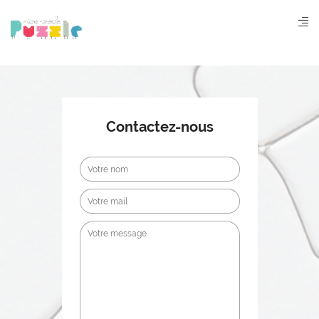
Aller
au
contenu
principal
Contactez-nous
Nom
Votre
mail
Message