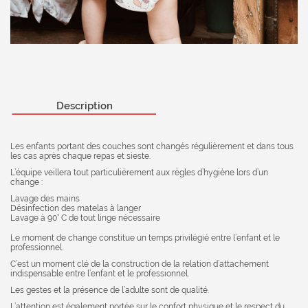
Description
Les enfants portant des couches sont changés régulièrement et dans tous
les cas après chaque repas et sieste.
L’équipe veillera tout particulièrement aux règles d’hygiène lors d’un
change :
Lavage des mains
Désinfection des matelas à langer
Lavage à 90° C de tout linge nécessaire
Le moment de change constitue un temps privilégié entre l’enfant et le
professionnel.
C’est un moment clé de la construction de la relation d’attachement
indispensable entre l’enfant et le professionnel.
Les gestes et la présence de l’adulte sont de qualité.
L’attention est également portée sur le confort physique et le respect du